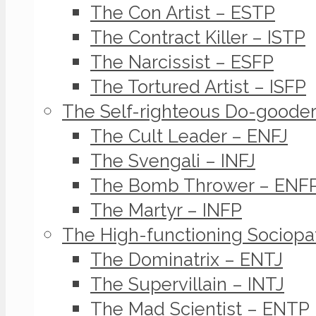
The Con Artist – ESTP
The Contract Killer – ISTP
The Narcissist – ESFP
The Tortured Artist – ISFP
The Self-righteous Do-goode
The Cult Leader – ENFJ
The Svengali – INFJ
The Bomb Thrower – ENF
The Martyr – INFP
The High-functioning Sociopa
The Dominatrix – ENTJ
The Supervillain – INTJ
The Mad Scientist – ENTP