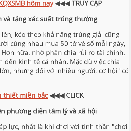
KQXSMB hôm nay
◀◀◀ TRUY CẬP
n và tăng xác suất trúng thưởng
lên, kéo theo khả năng trúng giải cũng
gười cùng nhau mua 50 tờ vé số mỗi ngày,
. Hơn nữa, nhờ phân chia rủi ro tài chính,
đến kinh tế cá nhân. Mặc dù việc chia
lớn, nhưng đối với nhiều người, cơ hội "có
n thiết miền bắc
◀◀◀ CLICK
ên phương diện tâm lý và xã hội
p lực, nhất là khi chơi với tinh thần "chơi