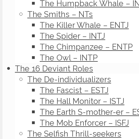
The Humpback Whale – I
The Smiths – NTs
The Killer Whale – ENTJ
The Spider – INTJ
The Chimpanzee – ENTP
The Owl – INTP
The 16 Deviant Roles
The De-individualizers
The Fascist – ESTJ
The Hall Monitor – ISTJ
The Earth S-mother-er – E
The Mob Enforcer – ISFJ
The Selfish Thrill-seekers