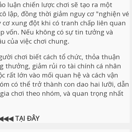
ảo luận chiến lược chơi sẽ tạo ra một
 cô lập, đồng thời giảm nguy cơ "nghiện vé
y cơ xung đột khi có tranh chấp liên quan
óp vốn. Nếu không có sự tin tưởng và
u của việc chơi chung.
ười chơi biết cách tổ chức, thỏa thuận
ng thưởng, giảm rủi ro tài chính cá nhân
ộc rất lớn vào mối quan hệ và cách vận
m có thể trở thành con dao hai lưỡi, dẫn
m gia chơi theo nhóm, và quan trọng nhất
◀◀◀ TẠI ĐÂY