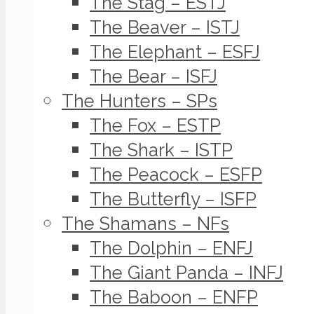
The Stag – ESTJ
The Beaver – ISTJ
The Elephant – ESFJ
The Bear – ISFJ
The Hunters – SPs
The Fox – ESTP
The Shark – ISTP
The Peacock – ESFP
The Butterfly – ISFP
The Shamans – NFs
The Dolphin – ENFJ
The Giant Panda – INFJ
The Baboon – ENFP