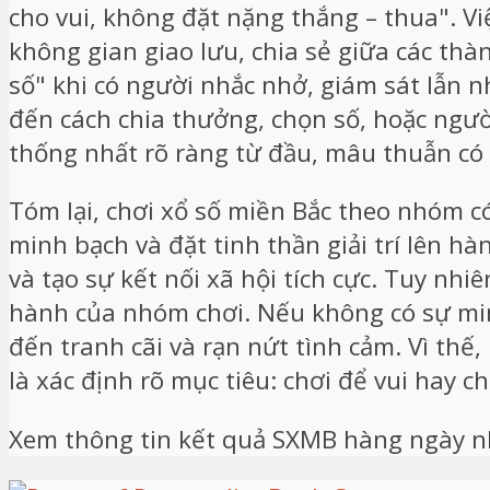
cho vui, không đặt nặng thắng – thua". Vi
không gian giao lưu, chia sẻ giữa các thà
số" khi có người nhắc nhở, giám sát lẫn nh
đến cách chia thưởng, chọn số, hoặc ngườ
thống nhất rõ ràng từ đầu, mâu thuẫn có 
Tóm lại, chơi xổ số miền Bắc theo nhóm c
minh bạch và đặt tinh thần giải trí lên hà
và tạo sự kết nối xã hội tích cực. Tuy n
hành của nhóm chơi. Nếu không có sự minh
đến tranh cãi và rạn nứt tình cảm. Vì thế
là xác định rõ mục tiêu: chơi để vui hay c
Xem thông tin kết quả SXMB hàng ngày nh