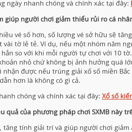
ng ngày nhanh chóng và chính xác tại đây:
m giúp người chơi giảm thiểu rủi ro cá nhâ
u vé số hơn, số lượng vé sở hữu sẽ tăng 
t vài tờ lẻ tẻ. Ví dụ, nếu một nhóm năm n
 hẳn so với khi mỗi người tự chơi với 10 tờ
khoản nhỏ chứ không bị ảnh hưởng quá lớn 
 nhận được nếu trúng giải xổ số miền Bắc 
dẫn hơn là không có gì cả.
anh chóng và chính xác tại đây:
Xổ số kiế
iệu quả của phương pháp chơi SXMB này tr
ăng tính giải trí và giúp người chơi giảm á