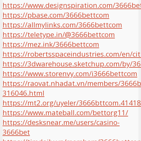
https://www.designspiration.com/3666be
https://pbase.com/3666bettcom
https://allmylinks.com/3666bettcom
https://teletype.in/@3666bettcom
https://mez.ink/3666bettcom
https://robertsspaceindustries.com/en/c
https://3dwarehouse.sketchup.com/by/3
https://www.storenvy.com/i3666bettcom
https://raovat.nhadat.vn/members/3666b
316046.html
https://mt2.org/uyeler/3666bttcom.4141
https://www.mateball.com/bettorg11/
https://desksnear.me/users/casino-
3666bet