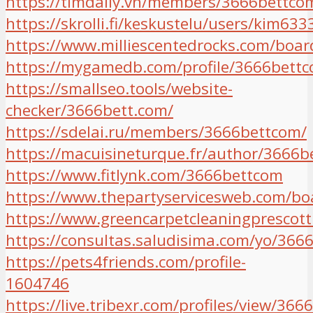
https://timdaily.vn/members/3666bettc
https://skrolli.fi/keskustelu/users/kim63
https://www.milliescentedrocks.com/boa
https://mygamedb.com/profile/3666bett
https://smallseo.tools/website-
checker/3666bett.com/
https://sdelai.ru/members/3666bettcom/
https://macuisineturque.fr/author/3666b
https://www.fitlynk.com/3666bettcom
https://www.thepartyservicesweb.com/b
https://www.greencarpetcleaningpresco
https://consultas.saludisima.com/yo/366
https://pets4friends.com/profile-
1604746
https://live.tribexr.com/profiles/view/36