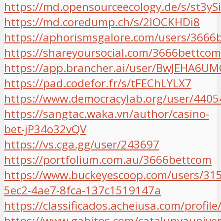
https://md.opensourceecology.de/s/st3ySi
https://md.coredump.ch/s/2IOCKHDi8
https://aphorismsgalore.com/users/3666
https://shareyoursocial.com/3666bettcom
https://app.brancher.ai/user/BwJEHA6UM
https://pad.codefor.fr/s/tFEChLYLX7
https://www.democracylab.org/user/4405
https://sangtac.waka.vn/author/casino-
bet-jP34o32vQV
https://vs.cga.gg/user/243697
https://portfolium.com.au/3666bettcom
https://www.buckeyescoop.com/users/31
5ec2-4ae7-8fca-137c1519147a
https://classificados.acheiusa.com/pr
https://www.gabitos.com/catalunyaunive