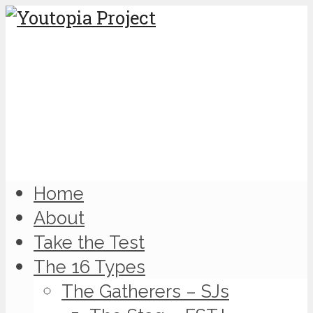
Home
About
Take the Test
The 16 Types
The Gatherers – SJs