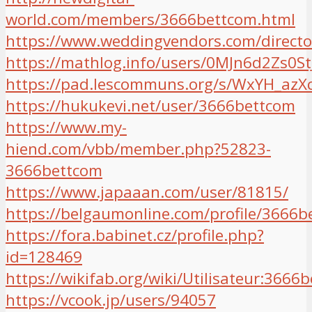
world.com/members/3666bettcom.html
https://www.weddingvendors.com/director
https://mathlog.info/users/0MJn6d2Zs0
https://pad.lescommuns.org/s/WxYH_azX
https://hukukevi.net/user/3666bettcom
https://www.my-
hiend.com/vbb/member.php?52823-
3666bettcom
https://www.japaaan.com/user/81815/
https://belgaumonline.com/profile/3666b
https://fora.babinet.cz/profile.php?
id=128469
https://wikifab.org/wiki/Utilisateur:3666
https://vcook.jp/users/94057