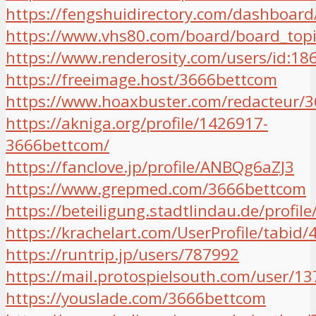
https://fengshuidirectory.com/dashboard
https://www.vhs80.com/board/board_top
https://www.renderosity.com/users/id:18
https://freeimage.host/3666bettcom
https://www.hoaxbuster.com/redacteur/
https://akniga.org/profile/1426917-
3666bettcom/
https://fanclove.jp/profile/ANBQg6aZJ3
https://www.grepmed.com/3666bettcom
https://beteiligung.stadtlindau.de/profil
https://krachelart.com/UserProfile/tabid
https://runtrip.jp/users/787992
https://mail.protospielsouth.com/user/1
https://youslade.com/3666bettcom