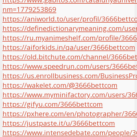
nm=1779253869
https://aniworld.to/user/profil/3666bett
https://definedictionarymeaning.com/us
https://ru.myanimeshelf.com/profile/366
https://aiforkids.in/qa/user/3666bettcom
https://old.bitchute.com/channel/3666be
https://www.speedrun.com/users/3666be
https://us.enrollbusiness.com/BusinessP
https://wakelet.com/@3666bettcom
https://www.myminifactory.com/users/3
https://gifyu.com/3666bettcom
https://pxhere.com/en/photographer/36
https://justpaste.it/u/3666bettcom
https://www.intensedebate.com/people/