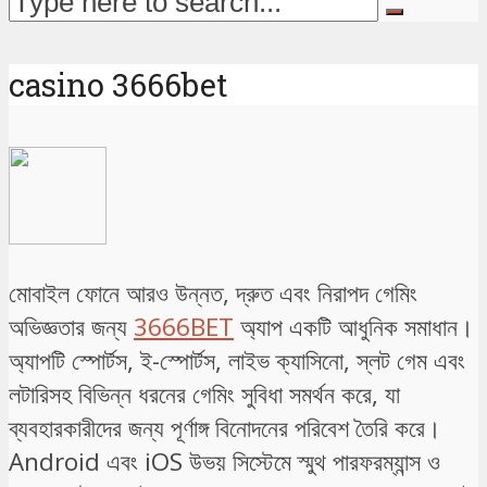
casino 3666bet
মোবাইল ফোনে আরও উন্নত, দ্রুত এবং নিরাপদ গেমিং
অভিজ্ঞতার জন্য
3666BET
অ্যাপ একটি আধুনিক সমাধান।
অ্যাপটি স্পোর্টস, ই-স্পোর্টস, লাইভ ক্যাসিনো, স্লট গেম এবং
লটারিসহ বিভিন্ন ধরনের গেমিং সুবিধা সমর্থন করে, যা
ব্যবহারকারীদের জন্য পূর্ণাঙ্গ বিনোদনের পরিবেশ তৈরি করে।
Android এবং iOS উভয় সিস্টেমে স্মুথ পারফরম্যান্স ও