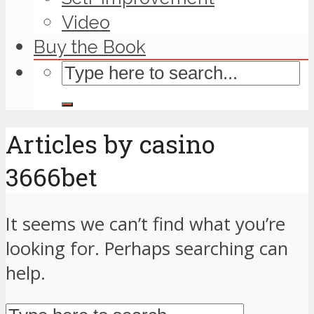
Video
Buy the Book
Articles by casino
3666bet
It seems we can’t find what you’re
looking for. Perhaps searching can
help.