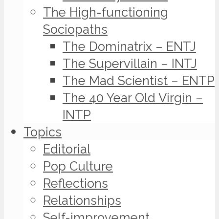
The High-functioning
Sociopaths
The Dominatrix – ENTJ
The Supervillain – INTJ
The Mad Scientist – ENTP
The 40 Year Old Virgin –
INTP
Topics
Editorial
Pop Culture
Reflections
Relationships
Self-improvement