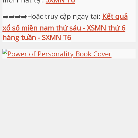
➡️➡️➡️➡️Hoặc truy cập ngay tại:
Kết quả
xổ số miền nam thứ sáu - XSMN thứ 6
hàng tuần - SXMN T6