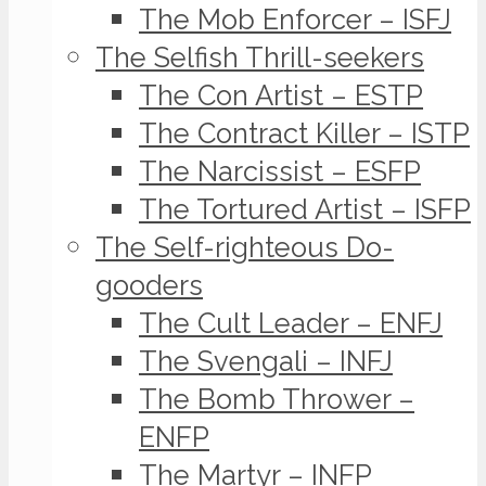
The Mob Enforcer – ISFJ
The Selfish Thrill-seekers
The Con Artist – ESTP
The Contract Killer – ISTP
The Narcissist – ESFP
The Tortured Artist – ISFP
The Self-righteous Do-
gooders
The Cult Leader – ENFJ
The Svengali – INFJ
The Bomb Thrower –
ENFP
The Martyr – INFP