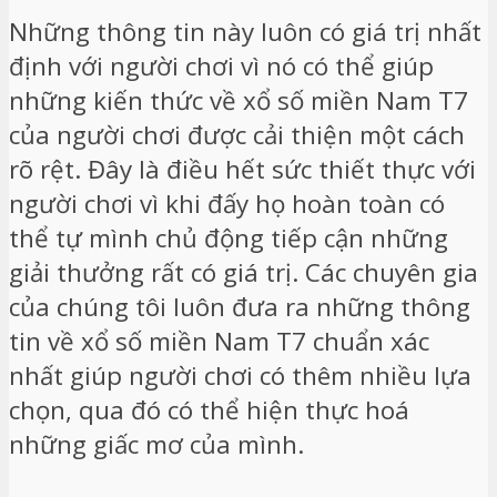
Những thông tin này luôn có giá trị nhất
định với người chơi vì nó có thể giúp
những kiến thức về xổ số miền Nam T7
của người chơi được cải thiện một cách
rõ rệt. Đây là điều hết sức thiết thực với
người chơi vì khi đấy họ hoàn toàn có
thể tự mình chủ động tiếp cận những
giải thưởng rất có giá trị. Các chuyên gia
của chúng tôi luôn đưa ra những thông
tin về xổ số miền Nam T7 chuẩn xác
nhất giúp người chơi có thêm nhiều lựa
chọn, qua đó có thể hiện thực hoá
những giấc mơ của mình.