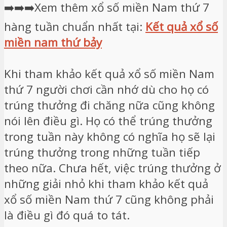
➡️➡️➡️Xem thêm xổ số miền Nam thứ 7
hàng tuần chuẩn nhất tại:
Kết quả xổ số
miền nam thứ bảy
Khi tham khảo kết quả xổ số miền Nam
thứ 7 người chơi cần nhớ dù cho họ có
trúng thưởng đi chăng nữa cũng không
nói lên điều gì. Họ có thể trúng thưởng
trong tuần này không có nghĩa họ sẽ lại
trúng thưởng trong những tuần tiếp
theo nữa. Chưa hết, việc trúng thưởng ở
những giải nhỏ khi tham khảo kết quả
xổ số miền Nam thứ 7 cũng không phải
là điều gì đó quá to tát.