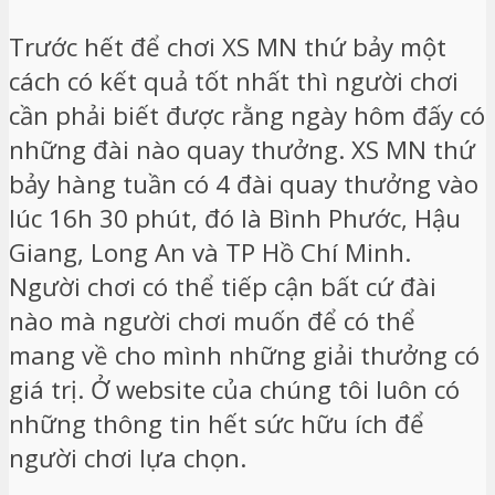
Trước hết để chơi XS MN thứ bảy một
cách có kết quả tốt nhất thì người chơi
cần phải biết được rằng ngày hôm đấy có
những đài nào quay thưởng. XS MN thứ
bảy hàng tuần có 4 đài quay thưởng vào
lúc 16h 30 phút, đó là Bình Phước, Hậu
Giang, Long An và TP Hồ Chí Minh.
Người chơi có thể tiếp cận bất cứ đài
nào mà người chơi muốn để có thể
mang về cho mình những giải thưởng có
giá trị. Ở website của chúng tôi luôn có
những thông tin hết sức hữu ích để
người chơi lựa chọn.