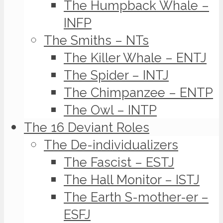
The Humpback Whale –
INFP
The Smiths – NTs
The Killer Whale – ENTJ
The Spider – INTJ
The Chimpanzee – ENTP
The Owl – INTP
The 16 Deviant Roles
The De-individualizers
The Fascist – ESTJ
The Hall Monitor – ISTJ
The Earth S-mother-er –
ESFJ