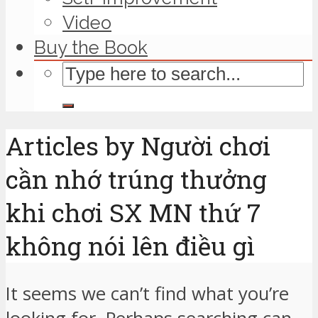
Video
Buy the Book
Articles by Người chơi
cần nhớ trúng thưởng
khi chơi SX MN thứ 7
không nói lên điều gì
It seems we can’t find what you’re