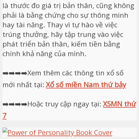
là thước đo giá trị bản thân, cũng không
phải là bằng chứng cho sự thông minh
hay tài năng. Thay vì tự hào về việc
trúng thưởng, hãy tập trung vào việc
phát triển bản thân, kiếm tiền bằng
chính khả năng của mình.
➡️➡️➡️➡️Xem thêm các thông tin xổ số
mới nhất tại:
Xổ số miền Nam thứ bảy
➡️➡️➡️➡️Hoặc truy cập ngay tại:
XSMN thứ
7