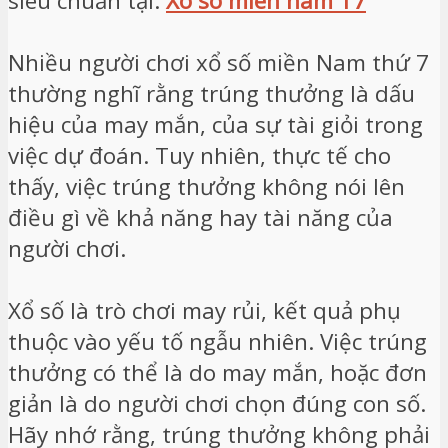
siêu chuẩn tại:
Xo so mien nam T7
Nhiều người chơi xổ số miền Nam thứ 7
thường nghĩ rằng trúng thưởng là dấu
hiệu của may mắn, của sự tài giỏi trong
việc dự đoán. Tuy nhiên, thực tế cho
thấy, việc trúng thưởng không nói lên
điều gì về khả năng hay tài năng của
người chơi.
Xổ số là trò chơi may rủi, kết quả phụ
thuộc vào yếu tố ngẫu nhiên. Việc trúng
thưởng có thể là do may mắn, hoặc đơn
giản là do người chơi chọn đúng con số.
Hãy nhớ rằng, trúng thưởng không phải