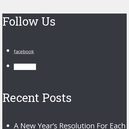
Follow Us
facebook
instagram
Recent Posts
A New Year’s Resolution For Each