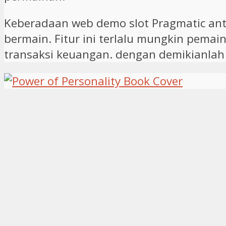
Keberadaan web demo slot Pragmatic ant
bermain. Fitur ini terlalu mungkin pem
transaksi keuangan. dengan demikianlah 