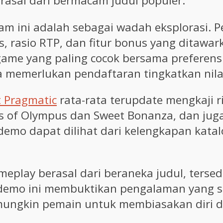
rasal dari bermacam judul populer.
am ini adalah sebagai wadah eksplorasi. 
, rasio RTP, dan fitur bonus yang ditawar
me yang paling cocok bersama preferensi
 memerlukan pendaftaran tingkatkan nila
 Pragmatic
rata-rata terupdate mengkaji ri
 of Olympus dan Sweet Bonanza, dan juga
 demo dapat dilihat dari kelengkapan kat
eplay berasal dari beraneka judul, terse
i demo ini membuktikan pengalaman yang s
lu mungkin pemain untuk membiasakan diri