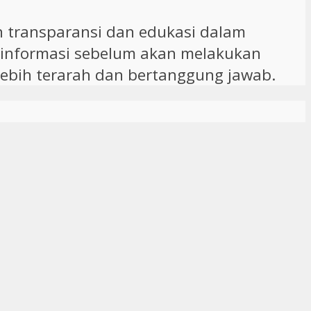
 transparansi dan edukasi dalam
erinformasi sebelum akan melakukan
lebih terarah dan bertanggung jawab.