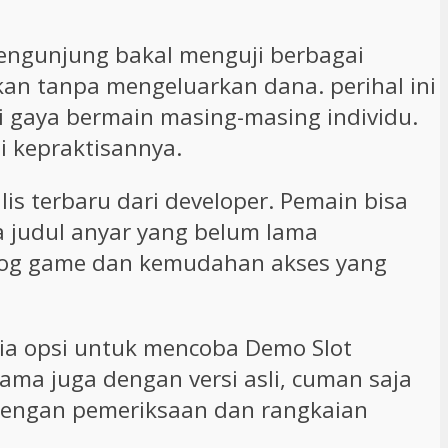
Pengunjung bakal menguji berbagai
kan tanpa mengeluarkan dana. perihal ini
 gaya bermain masing-masing individu.
i kepraktisannya.
lis terbaru dari developer. Pemain bisa
 judul anyar yang belum lama
alog game dan kemudahan akses yang
dia opsi untuk mencoba Demo Slot
ama juga dengan versi asli, cuman saja
 dengan pemeriksaan dan rangkaian