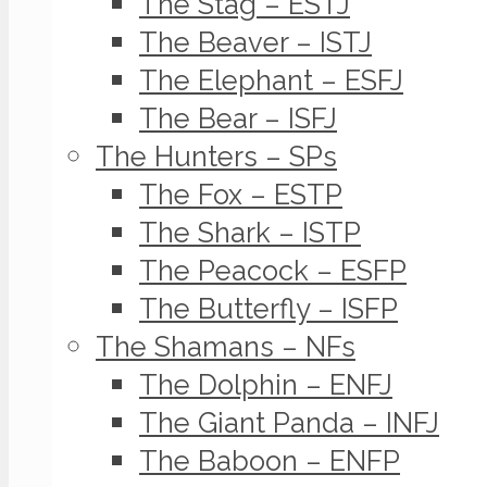
The Stag – ESTJ
The Beaver – ISTJ
The Elephant – ESFJ
The Bear – ISFJ
The Hunters – SPs
The Fox – ESTP
The Shark – ISTP
The Peacock – ESFP
The Butterfly – ISFP
The Shamans – NFs
The Dolphin – ENFJ
The Giant Panda – INFJ
The Baboon – ENFP