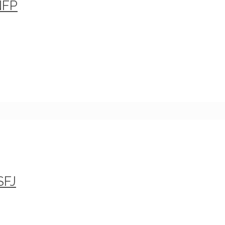
NFP
SFJ