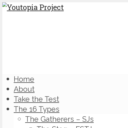
Home
About
Take the Test
The 16 Types
The Gatherers – SJs