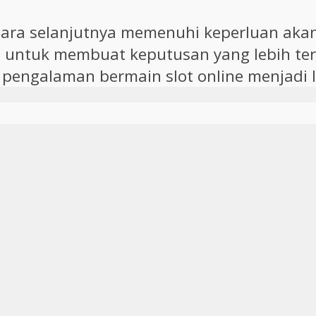
ara selanjutnya memenuhi keperluan akan
ain untuk membuat keputusan yang lebih t
pengalaman bermain slot online menjadi 