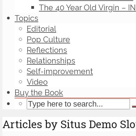
The 40 Year Old Virgin – I
Topics
Editorial
Pop Culture
Reflections
Relationships
Self-improvement
Video
Buy the Book
Articles by Situs Demo Sl