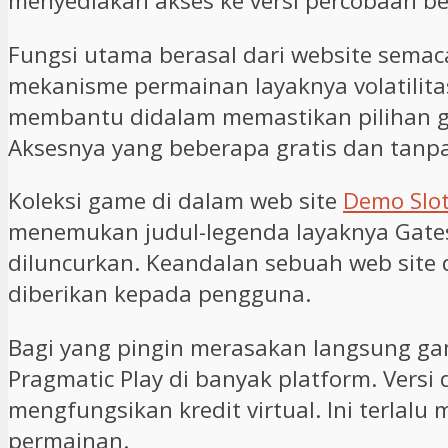
menyediakan akses ke versi percobaan be
Fungsi utama berasal dari website semac
mekanisme permainan layaknya volatilitas
membantu didalam memastikan pilihan ga
Aksesnya yang beberapa gratis dan tanpa
Koleksi game di dalam web site
Demo Slot
menemukan judul-legenda layaknya Gates
diluncurkan. Keandalan sebuah web site
diberikan kepada pengguna.
Bagi yang pingin merasakan langsung gam
Pragmatic Play di banyak platform. Vers
mengfungsikan kredit virtual. Ini terla
permainan.